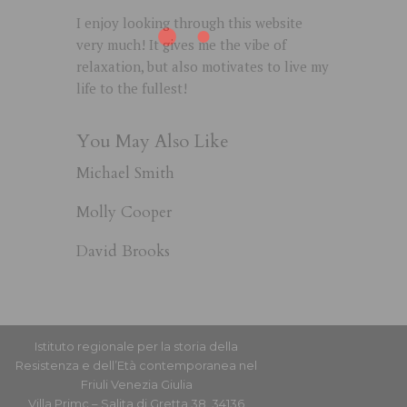
I enjoy looking through this website
very much! It gives me the vibe of
relaxation, but also motivates to live my
life to the fullest!
You May Also Like
Michael Smith
Molly Cooper
David Brooks
Istituto regionale per la storia della
Resistenza e dell’Età contemporanea nel
Friuli Venezia Giulia
Villa Primc – Salita di Gretta 38, 34136