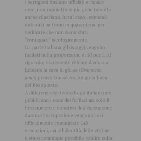
i partigiani fucilano ufficiali e camice
nere, non i soldati semplici, che talvolta
anche rilasciano. In tal caso i comandi
italiani li mettono in quarantena, per
verificare che non siano stati
“contagiati” ideologicamente.
Da parte italiana gli ostaggi vengono
fucilati nella proporzione di 10 per 1. Al
riguardo, tristemente celebre diventa a
Lubiana la cava di ghiaia (
Gramozna
jama
) presso Tomačevo, lungo la linea
del filo spinato.
A differenza dei tedeschi, gli italiani non
pubblicano i nomi dei fucilati ma solo il
loro numero e il motivo dell’esecuzione:
durante l’occupazione vengono così
ufficialmente comunicate 145
esecuzioni, ma all’identità delle vittime
è stato comunque possibile risalire sulla