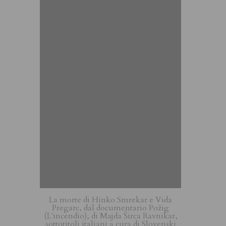
La morte di Hinko Smrekar e Vida
Pregarc, dal documentario Požig
(L'incendio), di Majda Širca Ravnikar,
sottotitoli italiani a cura di Slovenski