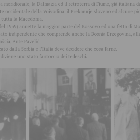
ia meridionale, la Dalmazia ed il retroterra di Fiume, già italiana d
te occidentale della Voivodina, il Prekmurje sloveno ed alcune pic
 tutta la Macedonia.
ia del 1939) annette la maggior parte del Kossovo ed una fetta di 
ato indipendente che comprende anche la Bosnia Erzegovina, alla 
šcia, Ante Pavelić.
to dalla Serbia e l’Italia deve decidere che cosa farne.
 diviene uno stato fantoccio dei tedeschi.