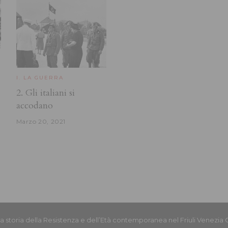
I. LA GUERRA
2. Gli italiani si
accodano
Marzo 20, 2021
la storia della Resistenza e dell’Età contemporanea nel Friuli Venezia G